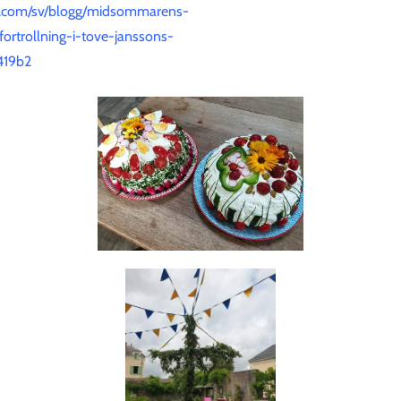
.com/sv/blogg/midsommarens-
rtrollning-i-tove-janssons-
419b2