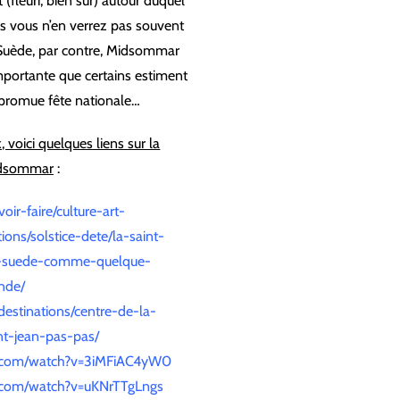
t (fleuri, bien sûr) autour duquel
s vous n’en verrez pas souvent
 Suède, par contre, Midsommar
mportante que certains estiment
re promue fête nationale…
, voici quelques liens sur la
dsommar
:
voir-faire/culture-art-
tions/solstice-dete/la-saint-
-suede-comme-quelque-
nde/
/destinations/centre-de-la-
int-jean-pas-pas/
e.com/watch?v=3iMFiAC4yW0
.com/watch?v=uKNrTTgLngs